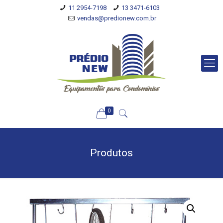
11 2954-7198
13 3471-6103
vendas@predionew.com.br
0
Produtos