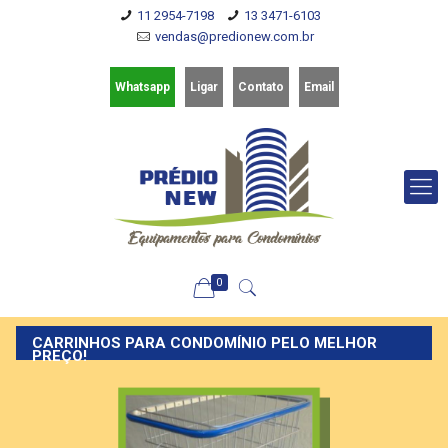
11 2954-7198
13 3471-6103
vendas@predionew.com.br
Whatsapp
Ligar
Contato
Email
0
CARRINHOS PARA CONDOMÍNIO PELO MELHOR
PREÇO!