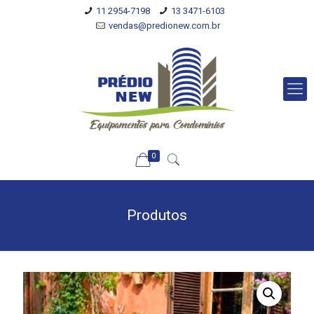
11 2954-7198
13 3471-6103
vendas@predionew.com.br
0
Produtos